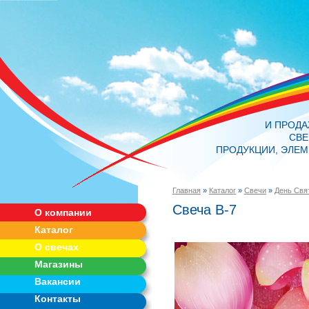
И ПРОД
СВЕ
ПРОДУКЦИИ, ЭЛЕМ
Главная
»
Каталог
»
Свечи
»
День Свя
Свеча В-7
О компании
Каталог
О свечах
Магазины
Вакансии
Контакты