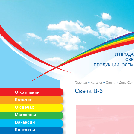
И ПРОД
СВЕ
ПРОДУКЦИИ, ЭЛЕМ
Главная
»
Каталог
»
Свечи
»
День Свя
Свеча В-6
О компании
Каталог
О свечах
Магазины
Вакансии
Контакты