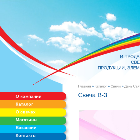
И ПРОД
СВЕ
ПРОДУКЦИИ, ЭЛЕМ
Главная
»
Каталог
»
Свечи
»
День Свя
Свеча В-3
О компании
Каталог
О свечах
Магазины
Вакансии
Контакты